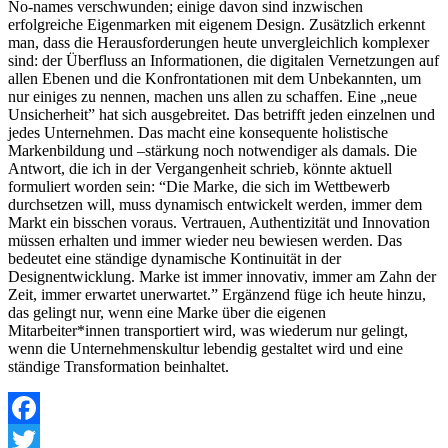
No-names verschwunden; einige davon sind inzwischen
erfolgreiche Eigenmarken mit eigenem Design. Zusätzlich erkennt
man, dass die Herausforderungen heute unvergleichlich komplexer
sind: der Überfluss an Informationen, die digitalen Vernetzungen auf
allen Ebenen und die Konfrontationen mit dem Unbekannten, um
nur einiges zu nennen, machen uns allen zu schaffen. Eine „neue
Unsicherheit” hat sich ausgebreitet. Das betrifft jeden einzelnen und
jedes Unternehmen. Das macht eine konsequente holistische
Markenbildung und –stärkung noch notwendiger als damals. Die
Antwort, die ich in der Vergangenheit schrieb, könnte aktuell
formuliert worden sein: “Die Marke, die sich im Wettbewerb
durchsetzen will, muss dynamisch entwickelt werden, immer dem
Markt ein bisschen voraus. Vertrauen, Authentizität und Innovation
müssen erhalten und immer wieder neu bewiesen werden. Das
bedeutet eine ständige dynamische Kontinuität in der
Designentwicklung. Marke ist immer innovativ, immer am Zahn der
Zeit, immer erwartet unerwartet.” Ergänzend füge ich heute hinzu,
das gelingt nur, wenn eine Marke über die eigenen
Mitarbeiter*innen transportiert wird, was wiederum nur gelingt,
wenn die Unternehmenskultur lebendig gestaltet wird und eine
ständige Transformation beinhaltet.
Facebook