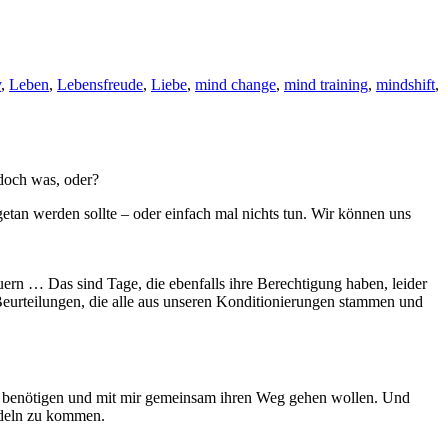
y
,
Leben
,
Lebensfreude
,
Liebe
,
mind change
,
mind training
,
mindshift
,
r doch was, oder?
tan werden sollte – oder einfach mal nichts tun. Wir können uns
ern … Das sind Tage, die ebenfalls ihre Berechtigung haben, leider
 Beurteilungen, die alle aus unseren Konditionierungen stammen und
ng benötigen und mit mir gemeinsam ihren Weg gehen wollen. Und
ndeln zu kommen.