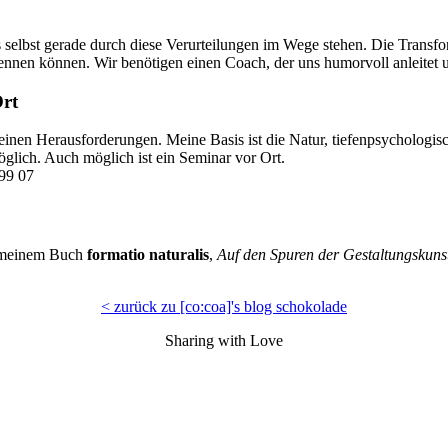
s selbst gerade durch diese Verurteilungen im Wege stehen. Die Transfo
kennen können. Wir benötigen einen Coach, der uns humorvoll anleitet u
Ort
deinen Herausforderungen. Meine Basis ist die Natur, tiefenpsychologis
öglich. Auch möglich ist ein Seminar vor Ort.
299 07
in meinem Buch
formatio naturalis
,
Auf den Spuren der Gestaltungskuns
< zurück zu [co:coa]'s blog schokolade
Sharing with Love