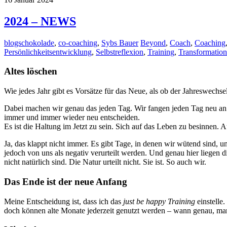
2024 – NEWS
blogschokolade
,
co-coaching
,
Sybs Bauer
Beyond
,
Coach
,
Coaching
Persönlichkeitsentwicklung
,
Selbstreflexion
,
Training
,
Transformation
Altes löschen
Wie jedes Jahr gibt es Vorsätze für das Neue, als ob der Jahreswechs
Dabei machen wir genau das jeden Tag. Wir fangen jeden Tag neu an. 
immer und immer wieder neu entscheiden.
Es ist die Haltung im Jetzt zu sein. Sich auf das Leben zu besinnen. Au
Ja, das klappt nicht immer. Es gibt Tage, in denen wir wütend sind,
jedoch von uns als negativ verurteilt werden. Und genau hier liegen 
nicht natürlich sind. Die Natur urteilt nicht. Sie ist. So auch wir.
Das Ende ist der neue Anfang
Meine Entscheidung ist, dass ich das
just be happy Training
einstelle
doch können alte Monate jederzeit genutzt werden – wann genau, man