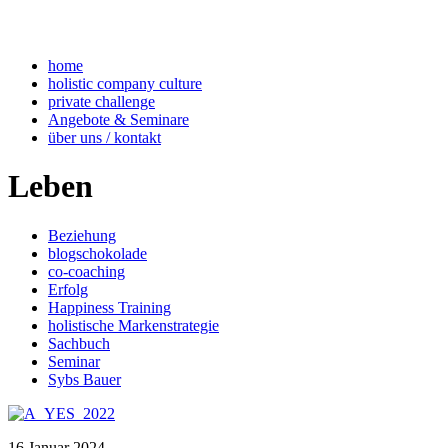
home
holistic company culture
private challenge
Angebote & Seminare
über uns / kontakt
Leben
Beziehung
blogschokolade
co-coaching
Erfolg
Happiness Training
holistische Markenstrategie
Sachbuch
Seminar
Sybs Bauer
16
Januar
2024