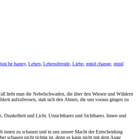
just be happy
,
Leben
,
Lebensfreude
,
Liebe
,
mind change
,
mind
Fall liebt man die Nebelschwaden, die über den Wiesen und Wäldern
hkeit aufzufressen, statt sich den Ahnen, die uns voraus gingen zu
en. Dunkelheit und Licht. Unsichtbares und Sichtbares. Innen und
ch innen zu schauen und in uns unsere Macht der Entscheidung
ei schauen nicht richtig ist, denn es kann nicht mit dem Auge