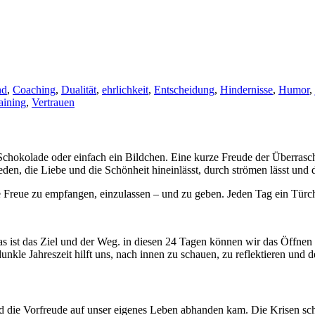
nd
,
Coaching
,
Dualität
,
ehrlichkeit
,
Entscheidung
,
Hindernisse
,
Humor
,
aining
,
Vertrauen
t Schokolade oder einfach ein Bildchen. Eine kurze Freude der Überra
en, die Liebe und die Schönheit hineinlässt, durch strömen lässt und 
e Freue zu empfangen, einzulassen – und zu geben. Jeden Tag ein Türc
t das Ziel und der Weg. in diesen 24 Tagen können wir das Öffnen n
kle Jahreszeit hilft uns, nach innen zu schauen, zu reflektieren und d
nd die Vorfreude auf unser eigenes Leben abhanden kam. Die Krisen sc