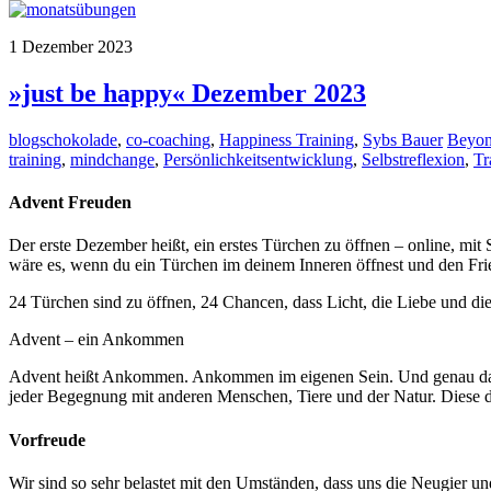
Twitter
1
Dezember
2023
»just be happy« Dezember 2023
blogschokolade
,
co-coaching
,
Happiness Training
,
Sybs Bauer
Beyo
training
,
mindchange
,
Persönlichkeitsentwicklung
,
Selbstreflexion
,
Tr
Advent Freuden
Der erste Dezember heißt, ein erstes Türchen zu öffnen – online, mi
wäre es, wenn du ein Türchen im deinem Inneren öffnest und den Fried
24 Türchen sind zu öffnen, 24 Chancen, dass Licht, die Liebe und di
Advent – ein Ankommen
Advent heißt Ankommen. Ankommen im eigenen Sein. Und genau das is
jeder Begegnung mit anderen Menschen, Tiere und der Natur. Diese dun
Vorfreude
Wir sind so sehr belastet mit den Umständen, dass uns die Neugier u