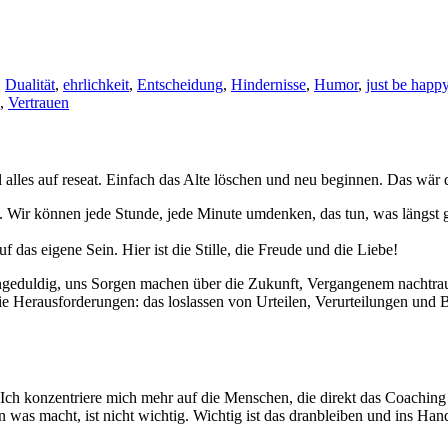
,
Dualität
,
ehrlichkeit
,
Entscheidung
,
Hindernisse
,
Humor
,
just be happ
,
Vertrauen
el alles auf reseat. Einfach das Alte löschen und neu beginnen. Das wä
Wir können jede Stunde, jede Minute umdenken, das tun, was längst ge
f das eigene Sein. Hier ist die Stille, die Freude und die Liebe!
 ungeduldig, uns Sorgen machen über die Zukunft, Vergangenem nachtrau
die Herausforderungen: das loslassen von Urteilen, Verurteilungen und
. Ich konzentriere mich mehr auf die Menschen, die direkt das Coachi
 was macht, ist nicht wichtig. Wichtig ist das dranbleiben und ins Ha