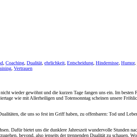
nd
,
Coaching
,
Dualität
,
ehrlichkeit
,
Entscheidung
,
Hindernisse
,
Humor
,
aining
,
Vertrauen
 nicht wieder gewöhnt und die kurzen Tage fangen uns ein. Im besten 
iertage wie mit Allerheiligen und Totensonntag scheinen unsere Fröhlic
Dualitäten, die uns so fest im Griff haben, zu offenbaren: Tod und Leb
sen. Dafür bietet uns die dunklere Jahreszeit wundervolle Stunden na
zugehen, beyond, also jenseits der trennenden Dualität zu schauen. Wob