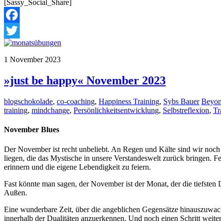
[Sassy_Social_Share]
Facebook
Twitter
1
November
2023
»just be happy« November 2023
blogschokolade
,
co-coaching
,
Happiness Training
,
Sybs Bauer
Beyo
training
,
mindchange
,
Persönlichkeitsentwicklung
,
Selbstreflexion
,
Tr
November Blues
Der November ist recht unbeliebt. An Regen und Kälte sind wir noch
liegen, die das Mystische in unsere Verstandeswelt zurück bringen. Fe
erinnern und die eigene Lebendigkeit zu feiern.
Fast könnte man sagen, der November ist der Monat, der die tiefsten 
Außen.
Eine wunderbare Zeit, über die angeblichen Gegensätze hinauszuwach
innerhalb der Dualitäten anzuerkennen. Und noch einen Schritt weiter