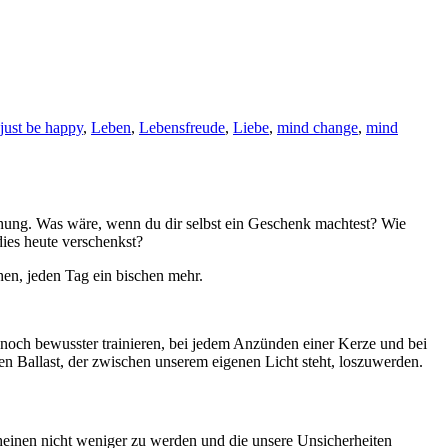
just be happy
,
Leben
,
Lebensfreude
,
Liebe
,
mind change
,
mind
schung. Was wäre, wenn du dir selbst ein Geschenk machtest? Wie
dies heute verschenkst?
hen, jeden Tag ein bischen mehr.
och bewusster trainieren, bei jedem Anzünden einer Kerze und bei
en Ballast, der zwischen unserem eigenen Licht steht, loszuwerden.
heinen nicht weniger zu werden und die unsere Unsicherheiten