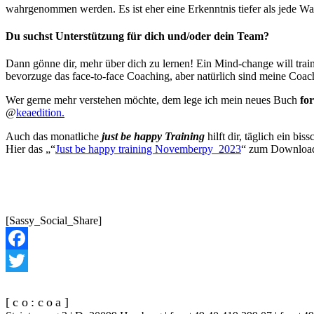
wahrgenommen werden. Es ist eher eine Erkenntnis tiefer als jede 
Du suchst Unterstützung für dich und/oder dein Team?
Dann gönne dir, mehr über dich zu lernen! Ein Mind-change will trai
bevorzuge das face-to-face Coaching, aber natürlich sind meine Coac
Wer gerne mehr verstehen möchte, dem lege ich mein neues Buch
fo
@
keaedition.
Auch das monatliche
just be happy Training
hilft dir, täglich ein b
Hier das „“
Just be happy training Novemberpy_2023
“ zum Downlo
[Sassy_Social_Share]
Facebook
Twitter
[co:coa]