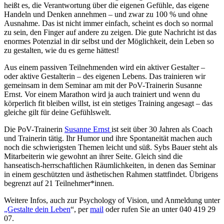
heißt es, die Verantwortung über die eigenen Gefühle, das eigene
Handeln und Denken annehmen – und zwar zu 100 % und ohne
Ausnahme. Das ist nicht immer einfach, scheint es doch so normal
zu sein, den Finger auf andere zu zeigen. Die gute Nachricht ist das
enormes Potenzial in dir selbst und der Möglichkeit, dein Leben so
zu gestalten, wie du es gerne hättest!
Aus einem passiven Teilnehmenden wird ein aktiver Gestalter –
oder aktive Gestalterin – des eigenen Lebens. Das trainieren wir
gemeinsam in dem Seminar am mit der PoV-Trainerin Susanne
Ernst. Vor einem Marathon wird ja auch trainiert und wenn du
körperlich fit bleiben willst, ist ein stetiges Training angesagt – das
gleiche gilt für deine Gefühlswelt.
Die PoV-Trainerin
Susanne Ernst
ist seit über 30 Jahren als Coach
und Trainerin tätig. Ihr Humor und ihre Spontaneität machen auch
noch die schwierigsten Themen leicht und süß. Sybs Bauer steht als
Mitarbeiterin wie gewohnt an ihrer Seite. Gleich sind die
hanseatisch-herrschaftlichen Räumlichkeiten, in denen das Seminar
in einem geschützten und ästhetischen Rahmen stattfindet. Übrigens
begrenzt auf 21 Teilnehmer*innen.
Weitere Infos, auch zur Psychology of Vision, und Anmeldung unter
„Gestalte dein Leben
“, per
mail
oder rufen Sie an unter 040 419 29
07.