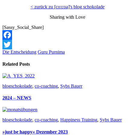
< zurück zu [co:coa]'s blog schokolade
Sharing with Love
[Sassy_Social_Share]
Facebook
Die Entscheidung
Guru Purnima
Twitter
Related Posts
blogschokolade
,
co-coaching
,
Sybs Bauer
2024 – NEWS
blogschokolade
,
co-coaching
,
Happiness Training
,
Sybs Bauer
»just be happy« Dezember 2023