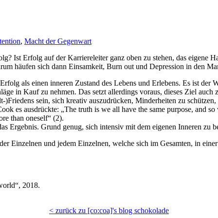
tention
,
Macht der Gegenwart
rfolg? Ist Erfolg auf der Karriereleiter ganz oben zu stehen, das eigen
warum häufen sich dann Einsamkeit, Burn out und Depression in den M
Erfolg als einen inneren Zustand des Lebens und Erlebens. Es ist der W
hläge in Kauf zu nehmen. Das setzt allerdings voraus, dieses Ziel auch 
lt-)Friedens sein, sich kreativ auszudrücken, Minderheiten zu schützen
k es ausdrückte: „The truth is we all have the same purpose, and so w
ore than oneself“ (2).
das Ergebnis. Grund genug, sich intensiv mit dem eigenen Inneren zu b
der Einzelnen und jedem Einzelnen, welche sich im Gesamten, in eine
orld“, 2018.
< zurück zu [co:coa]'s blog schokolade