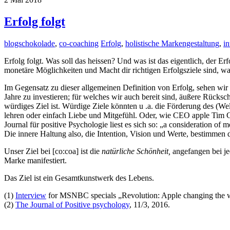
Erfolg folgt
blogschokolade
,
co-coaching
Erfolg
,
holistische Markengestaltung
,
in
Erfolg folgt. Was soll das heissen? Und was ist das eigentlich, der E
monetäre Möglichkeiten und Macht dir richtigen Erfolgsziele sind, 
Im Gegensatz zu dieser allgemeinen Definition von Erfolg, sehen wir 
Jahre zu investieren; für welches wir auch bereit sind, äußere Rücksc
würdiges Ziel ist. Würdige Ziele könnten u .a. die Förderung des (We
lehren oder einfach Liebe und Mitgefühl. Oder, wie CEO apple Tim Coo
Journal für positive Psychologie liest es sich so: „a consideration of m
Die innere Haltung also, die Intention, Vision und Werte, bestimmen 
Unser Ziel bei [co:coa] ist die
natürliche Schönheit,
angefangen bei je
Marke manifestiert.
Das Ziel ist ein Gesamtkunstwerk des Lebens.
(1)
Interview
for MSNBC specials „Revolution: Apple changing the w
(2)
The Journal of Positive psychology
, 11/3, 2016.