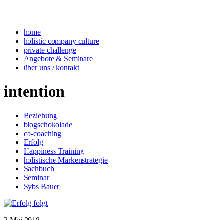
home
holistic company culture
private challenge
Angebote & Seminare
über uns / kontakt
intention
Beziehung
blogschokolade
co-coaching
Erfolg
Happiness Training
holistische Markenstrategie
Sachbuch
Seminar
Sybs Bauer
2
Mai
2018