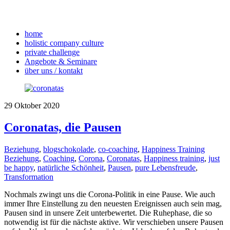
home
holistic company culture
private challenge
Angebote & Seminare
über uns / kontakt
29
Oktober
2020
Coronatas, die Pausen
Beziehung
,
blogschokolade
,
co-coaching
,
Happiness Training
Beziehung
,
Coaching
,
Corona
,
Coronatas
,
Happiness training
,
just
be happy
,
natürliche Schönheit
,
Pausen
,
pure Lebensfreude
,
Transformation
Nochmals zwingt uns die Corona-Politik in eine Pause. Wie auch
immer Ihre Einstellung zu den neuesten Ereignissen auch sein mag,
Pausen sind in unsere Zeit unterbewertet. Die Ruhephase, die so
notwendig ist für die nächste aktive. Wir verschieben unsere Pausen