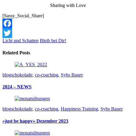
Sharing with Love
[Sassy_Social_Share]
Facebook
Licht und Schatten
Bleib bei Dir!
Twitter
Related Posts
blogschokolade
,
co-coaching
,
Sybs Bauer
2024 – NEWS
blogschokolade
,
co-coaching
,
Happiness Training
,
Sybs Bauer
»just be happy« Dezember 2023