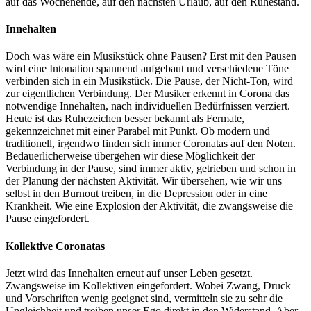
auf das Wochenende, auf den nächsten Urlaub, auf den Ruhestand.
Innehalten
Doch was wäre ein Musikstück ohne Pausen? Erst mit den Pausen
wird eine Intonation spannend aufgebaut und verschiedene Töne
verbinden sich in ein Musikstück. Die Pause, der Nicht-Ton, wird
zur eigentlichen Verbindung. Der Musiker erkennt in Corona das
notwendige Innehalten, nach individuellen Bedürfnissen verziert.
Heute ist das Ruhezeichen besser bekannt als Fermate,
gekennzeichnet mit einer Parabel mit Punkt. Ob modern und
traditionell, irgendwo finden sich immer Coronatas auf den Noten.
Bedauerlicherweise übergehen wir diese Möglichkeit der
Verbindung in der Pause, sind immer aktiv, getrieben und schon in
der Planung der nächsten Aktivität. Wir übersehen, wie wir uns
selbst in den Burnout treiben, in die Depression oder in eine
Krankheit. Wie eine Explosion der Aktivität, die zwangsweise die
Pause eingefordert.
Kollektive Coronatas
Jetzt wird das Innehalten erneut auf unser Leben gesetzt.
Zwangsweise im Kollektiven eingefordert. Wobei Zwang, Druck
und Vorschriften wenig geeignet sind, vermitteln sie zu sehr die
Ungleichheit und treiben unser Ego direkt in den Widerstand. Aber