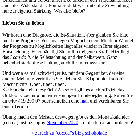
auch der Widerstand ist kontraproduktiv, er nutzt die Zuwendung
nur zur eigenen Stärkung. Was also bleibt?
Lieben Sie zu lieben
Wir hören eine Diagnose, die Ist-Situation, aber glauben Sie bitte
nicht die Prognose. Vor uns liegen Möglichkeiten. Mit dem Wandel
der Prognose zu Möglichkeiten liegt alles wieder in Ihrer eigenen
Entscheidung. Es ermächtigt Sie in Ihrer eigenen Kraft. Hier liegt
das
I can do it
, die Selbstachtung und der Selbstwert. Ganz
nebenbei stärkt diese Haltung auch Ihr Immunsystem.
Und wenn es mal schwieriger ist, mit dem Gegenüber, der eine
andere Meinung vertritt als Sie, lieben Sie. Klappt nicht sofort?
Macht nichts. Üben, üben, üben.
Sie brauchen ein Gespräch? Ab sofort gibt es auch offiziell das
Outdoor-Coaching mit einer sonnigen Hundebegleitung. Rufen Sie
an 040/ 419 299 07 oder schreiben eine
mail
und vereinbaren Sie
einen Termin.
Übung macht den Meister, deswegen gibt es den Monatskalender
[co:coa] just be happy
November 2020
– einfach mal ausprobieren!
< zurück zu [co:coa]'s blog schokolade