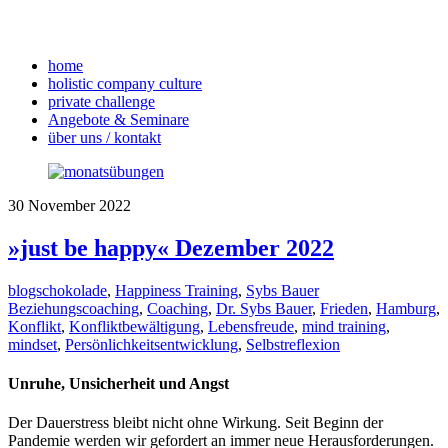
home
holistic company culture
private challenge
Angebote & Seminare
über uns / kontakt
30
November
2022
»just be happy« Dezember 2022
blogschokolade
,
Happiness Training
,
Sybs Bauer
Beziehungscoaching
,
Coaching
,
Dr. Sybs Bauer
,
Frieden
,
Hamburg
,
Konflikt
,
Konfliktbewältigung
,
Lebensfreude
,
mind training
,
mindset
,
Persönlichkeitsentwicklung
,
Selbstreflexion
Unruhe, Unsicherheit und Angst
Der Dauerstress bleibt nicht ohne Wirkung. Seit Beginn der
Pandemie werden wir gefordert an immer neue Herausforderungen.