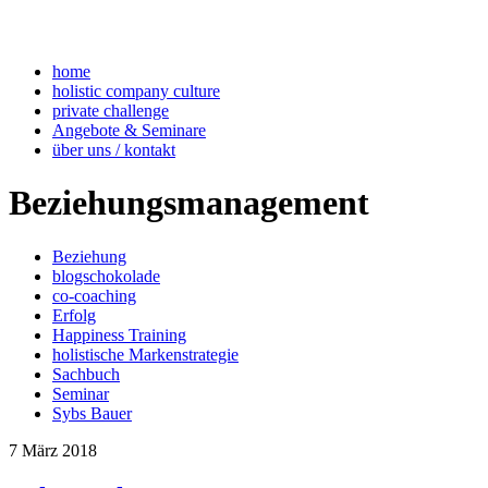
home
holistic company culture
private challenge
Angebote & Seminare
über uns / kontakt
Beziehungsmanagement
Beziehung
blogschokolade
co-coaching
Erfolg
Happiness Training
holistische Markenstrategie
Sachbuch
Seminar
Sybs Bauer
7
März
2018