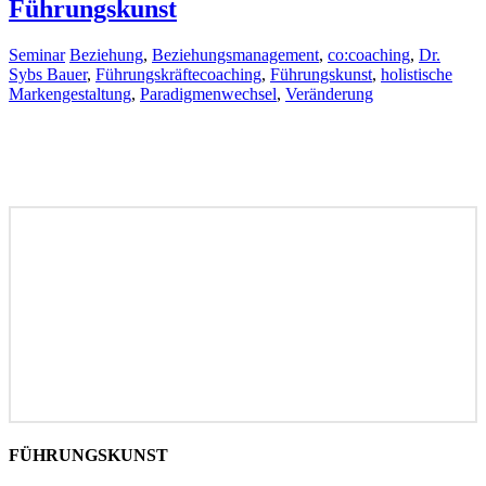
Führungskunst
Seminar
Beziehung
,
Beziehungsmanagement
,
co:coaching
,
Dr.
Sybs Bauer
,
Führungskräftecoaching
,
Führungskunst
,
holistische
Markengestaltung
,
Paradigmenwechsel
,
Veränderung
FÜHRUNGSKUNST